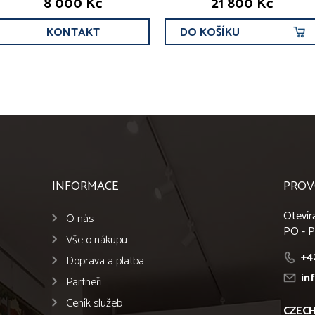
8 000 Kč
21 800 Kč
KONTAKT
DO KOŠÍKU
INFORMACE
PROV
Otevír
O nás
PO - P
Vše o nákupu
+4
Doprava a platba
in
Partneři
Ceník služeb
CZECH