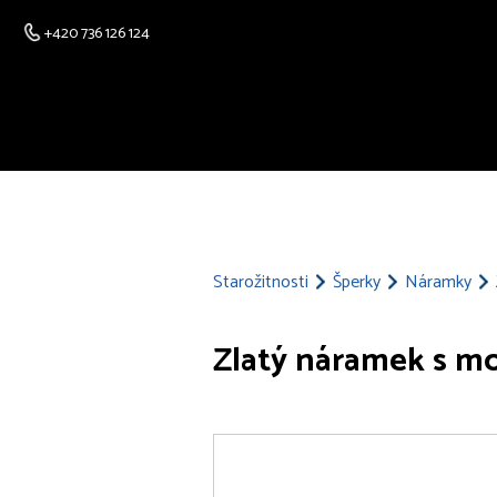
+420 736 126 124
Starožitnosti
Šperky
Náramky
Zlatý náramek s m