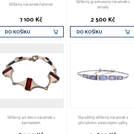
Stříbrný gravírovaný náramek s
Stříbrný náramek Fahrner
emaily
7 100 Kč
2 500 Kč
DO KOŠÍKU
DO KOŠÍKU
Stříbrný art deco náramek s
Starožitný stříbrný náramek s
karneolem
přírodními asterickými safíry