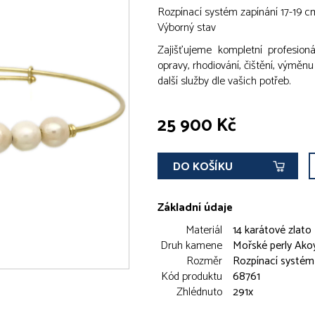
Rozpínací systém zapínání 17-19 c
Výborný stav
Zajišťujeme kompletní profesionál
opravy, rhodiování, čištění, výměn
další služby dle vašich potřeb.
25 900 Kč
DO KOŠÍKU
Základní údaje
Materiál
14 karátové zlato
Druh kamene
Mořské perly Ako
Rozměr
Rozpínací systém 
Kód produktu
68761
Zhlédnuto
291x