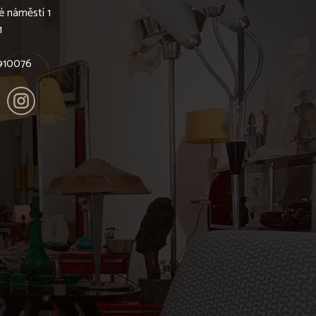
é náměstí 1
1
6910076