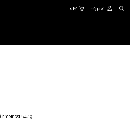
0 Kč
Můj profil
á hmotnost 5,47 g