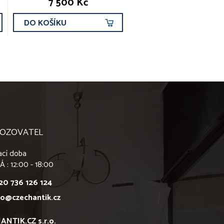
7 500 Kč
DO KOŠÍKU
OZOVATEL
ací doba
Á : 12:00 - 18:00
20 736 126 124
fo@czechantik.cz
ANTIK.CZ s.r.o.