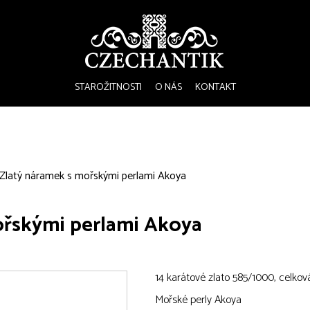
STAROŽITNOSTI
O NÁS
KONTAKT
Zlatý náramek s mořskými perlami Akoya
ořskými perlami Akoya
14 karátové zlato 585/1000, celkov
Mořské perly Akoya