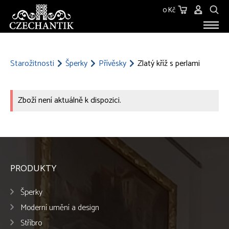
0 Kč
STAROŽITNOSTI
O NÁS
Starožitnosti
Šperky
Přívěsky
Zlatý kříž s perlami
KONTAKT
Zboží není aktuálně k dispozici.
PRODUKTY
Šperky
Moderní umění a design
Stříbro