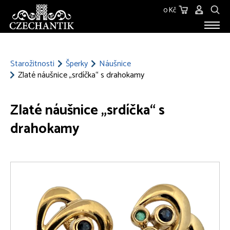
0 Kč
STAROŽITNOSTI
O NÁS
Starožitnosti
Šperky
Náušnice
Zlaté náušnice „srdíčka“ s drahokamy
KONTAKT
Zlaté náušnice „srdíčka“ s
drahokamy