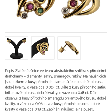
Popis: Zlaté náušnice ve tvaru abstraktního srdíčka s přírodními
drahokamy – diamanty, safíry, smaragdy, rubíny. Na náušnicích
jsou celkem 2 kusy přírodních diamantů jednoduchého brusu,
dobré kvality, o váze cca 0,024 ct. Dále 2 kusy přírodního safíru
briliantového brusu, dobré kvality, o váze cca 0,18 ct. Dále
obsahují 2 kusy přírodního smaragdu briliantového brusu, dobré
kvality, o váze cca 0,06 ct. a 2 kusy přírodního rubínu dobré
kvality o váze cca 0,18 ct. Zapínání náušnic je na puzetu.