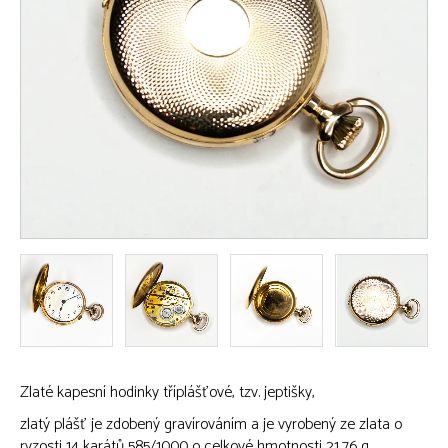
Zlaté kapesní hodinky tříplášťové, tzv. jeptišky,
zlatý plášť je zdobený gravírováním a je vyrobený ze zlata o
ryzosti 14 karátů 585/1000 o celkové hmotnosti 21,76 g,