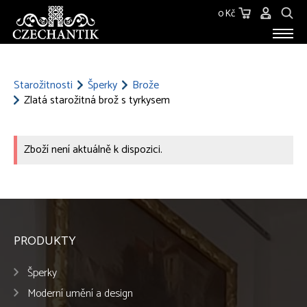
0 Kč
STAROŽITNOSTI
O NÁS
Starožitnosti
Šperky
Brože
Zlatá starožitná brož s tyrkysem
KONTAKT
Zboží není aktuálně k dispozici.
PRODUKTY
Šperky
Moderní umění a design