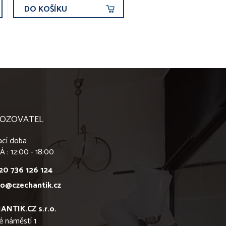
DO KOŠÍKU
OZOVATEL
ací doba
Á : 12:00 - 18:00
20 736 126 124
fo@czechantik.cz
ANTIK.CZ s.r.o.
é náměstí 1