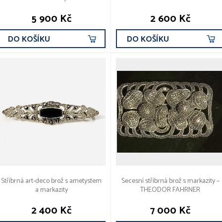
5 900 Kč
2 600 Kč
DO KOŠÍKU
DO KOŠÍKU
Stříbrná art-deco brož s ametystem
Secesní stříbrná brož s markazity –
a markazity
THEODOR FAHRNER
2 400 Kč
7 000 Kč