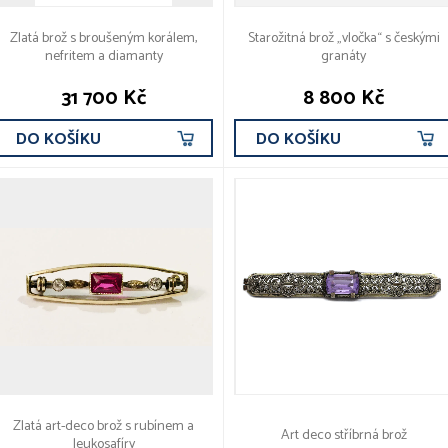
Zlatá brož s broušeným korálem,
Starožitná brož „vločka“ s českými
nefritem a diamanty
granáty
31 700 Kč
8 800 Kč
DO KOŠÍKU
DO KOŠÍKU
Zlatá art-deco brož s rubínem a
Art deco stříbrná brož
leukosafíry