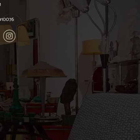
1
6910076