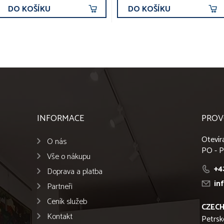
DO KOŠÍKU
DO KOŠÍKU
INFORMACE
PROV
Otevír
O nás
PO - P
Vše o nákupu
+4
Doprava a platba
in
Partneři
Ceník služeb
CZECH
Kontakt
Petrsk