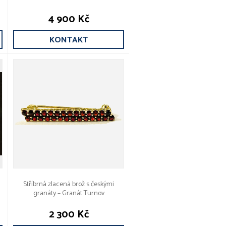
4 900 Kč
KONTAKT
Stříbrná zlacená brož s českými
granáty – Granát Turnov
2 300 Kč