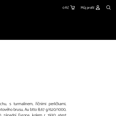
0 Kč
Můj profil
hu, s turmalínem, říčními perličkami,
ntového brusu, Au btto 8,67 g/620/1000,
, západní Evropa, kolem r. 1930; atest