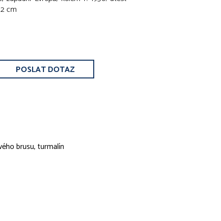
3,2 cm
POSLAT DOTAZ
vého brusu, turmalín