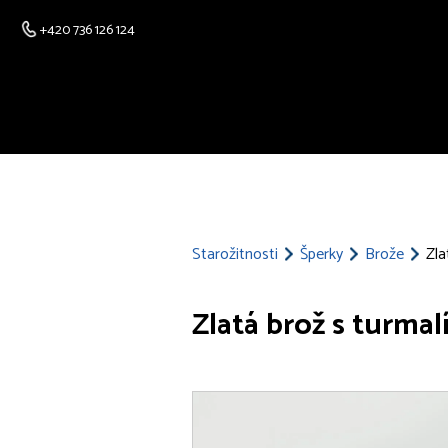
+420 736 126 124
Starožitnosti
Šperky
Brože
Zla
Zlatá brož s turmal