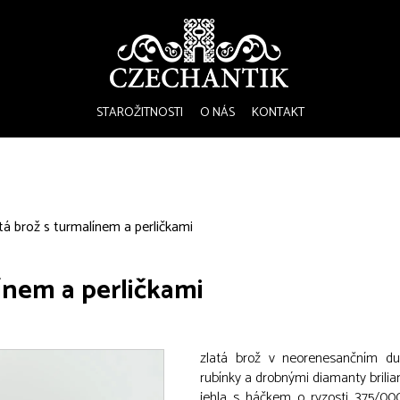
STAROŽITNOSTI
O NÁS
KONTAKT
tá brož s turmalínem a perličkami
ínem a perličkami
zlatá brož v neorenesančním duc
rubínky a drobnými diamanty brilia
jehla s háčkem o ryzosti 375/000