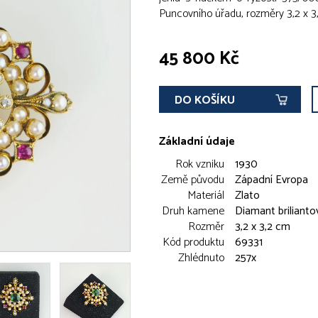
Puncovního úřadu, rozměry 3,2 x 
45 800 Kč
DO KOŠÍKU
Základní údaje
Rok vzniku
1930
Země původu
Západní Evropa
Materiál
Zlato
Druh kamene
Diamant brilianto
Rozměr
3,2 x 3,2 cm
Kód produktu
69331
Zhlédnuto
257x