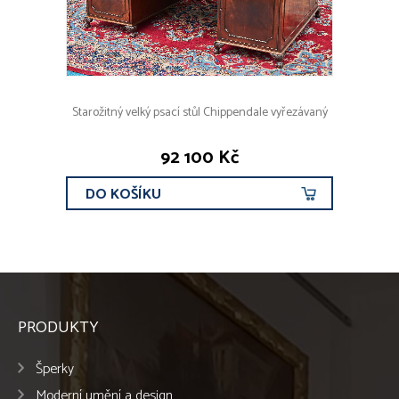
Starožitný velký psací stůl Chippendale vyřezávaný
92 100 Kč
DO KOŠÍKU
PRODUKTY
Šperky
Moderní umění a design