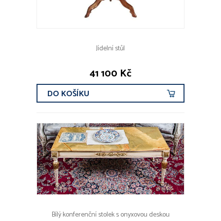
Jídelní stůl
41 100 Kč
DO KOŠÍKU
Bílý konferenční stolek s onyxovou deskou