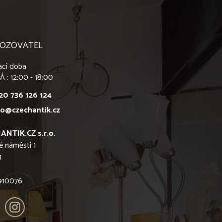
OZOVATEL
ací doba
Á : 12:00 - 18:00
20 736 126 124
fo@czechantik.cz
ANTIK.CZ s.r.o.
é náměstí 1
1
6910076