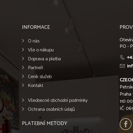
INFORMACE
PROV
Otevír
O nás
PO - P
Vše o nákupu
+4
Doprava a platba
in
Partneři
Ceník služeb
CZECH
Kontakt
Petrsk
Praha 
Všeobecné obchodní podmínky
110 00
IČ: 0
Ochrana osobních údajů
PLATEBNÍ METODY