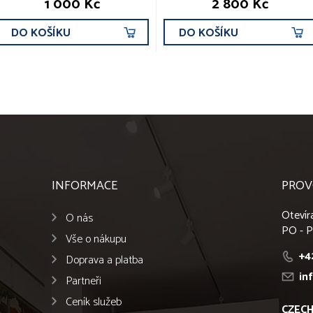
1 000 Kč
2 800 Kč
DO KOŠÍKU
DO KOŠÍKU
INFORMACE
PROV
Otevír
O nás
PO - P
Vše o nákupu
+4
Doprava a platba
in
Partneři
Ceník služeb
CZECH