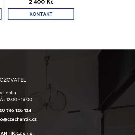
2 400 Kč
KONTAKT
OZOVATEL
ací doba
Á : 12:00 - 18:00
20 736 126 124
fo@czechantik.cz
ANTIK.CZ s.r.o.