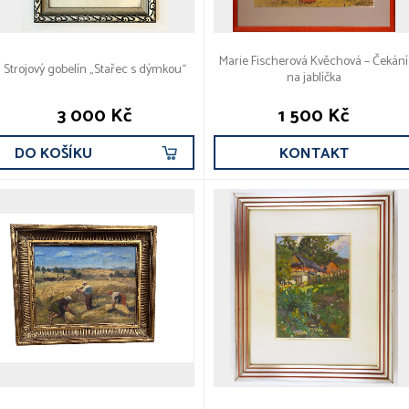
Marie Fischerová Kvěchová – Čekání
Strojový gobelín „Stařec s dýmkou“
na jablíčka
3 000 Kč
1 500 Kč
DO KOŠÍKU
KONTAKT