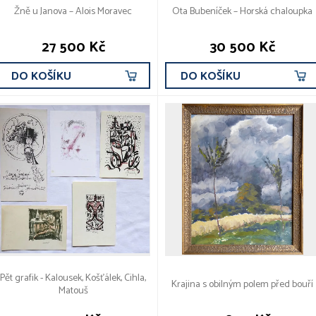
Žně u Janova – Alois Moravec
Ota Bubeníček – Horská chaloupka
27 500 Kč
30 500 Kč
DO KOŠÍKU
DO KOŠÍKU
Pět grafik - Kalousek, Košťálek, Cihla,
Krajina s obilným polem před bouří
Matouš