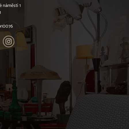
é náměstí 1
1
6910076