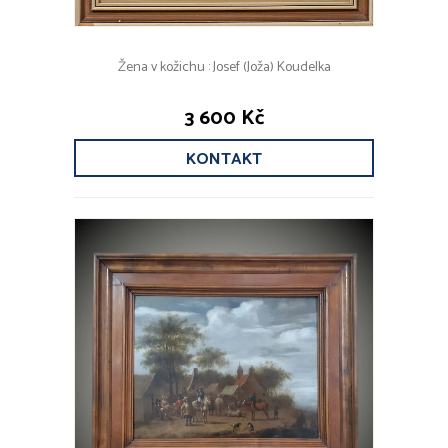
Žena v kožichu : Josef (Joža) Koudelka
3 600 Kč
KONTAKT