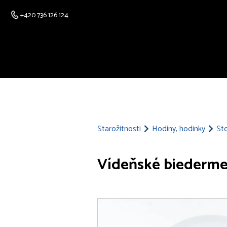
+420 736 126 124
Starožitnosti
Hodiny, hodinky
Sto
Vídeňské biederme