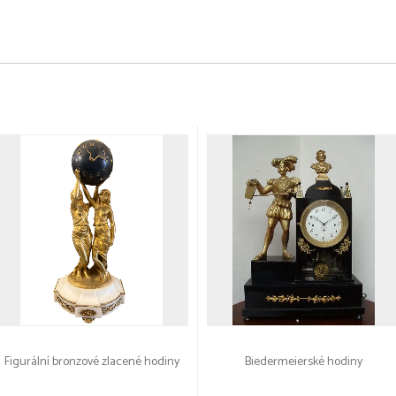
Figurální bronzové zlacené hodiny
Biedermeierské hodiny