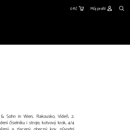
0 Kč
Můj profil
s & Sohn in Wien, Rakousko, Vídeň, 2.
edení číselníku i stroje, kotvový krok, 4/4
tříbřený a zlacený obecný kov, původní