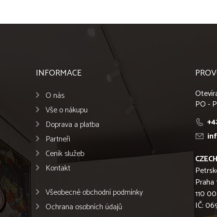
INFORMACE
PROV
Otevír
O nás
PO - P
Vše o nákupu
+4
Doprava a platba
in
Partneři
Ceník služeb
CZECH
Kontakt
Petrsk
Praha 
Všeobecné obchodní podmínky
110 00
IČ: 0
Ochrana osobních údajů