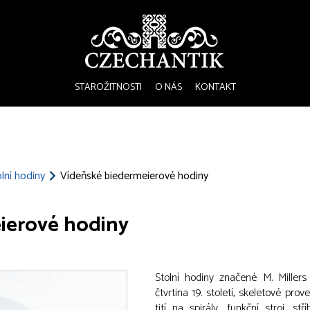
STAROŽITNOSTI
O NÁS
KONTAKT
lní hodiny
Vídeňské biedermeierové hodiny
ierové hodiny
Stolní hodiny značené M. Miller
čtvrtina 19. století, skeletové prov
tití na spirály, funkční stroj, s