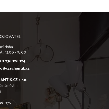
OZOVATEL
ací doba
Á : 12:00 - 18:00
20 736 126 124
fo@czechantik.cz
ANTIK.CZ s.r.o.
é náměstí 1
1
6910076