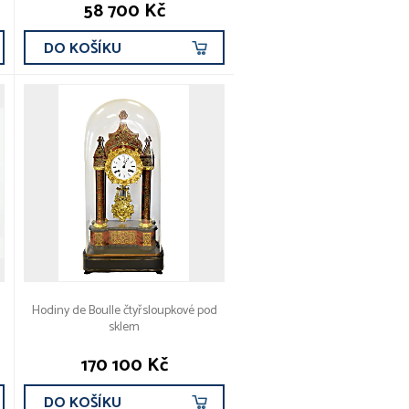
58 700 Kč
DO KOŠÍKU
Hodiny de Boulle čtyřsloupkové pod
sklem
170 100 Kč
DO KOŠÍKU