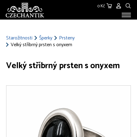
0 Kč
STAROŽITNOSTI
O NÁS
Starožitnosti
Šperky
Prsteny
Velký stříbrný prsten s onyxem
KONTAKT
Velký stříbrný prsten s onyxem