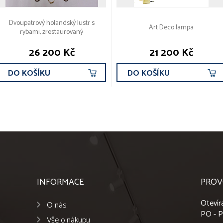
Dvoupatrový holandský lustr s
Art Deco lampa
rybami, zrestaurovaný
26 200 Kč
21 200 Kč
DO KOŠÍKU
DO KOŠÍKU
INFORMACE
PROV
Otevír
O nás
PO - P
Vše o nákupu