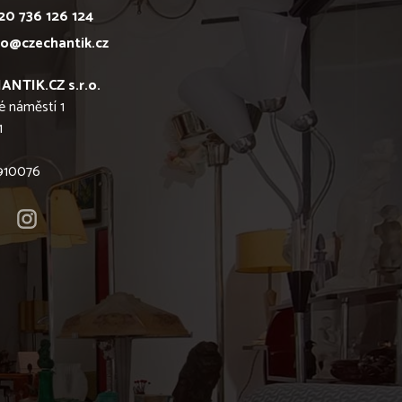
20 736 126 124
fo@czechantik.cz
ANTIK.CZ s.r.o.
é náměstí 1
1
6910076