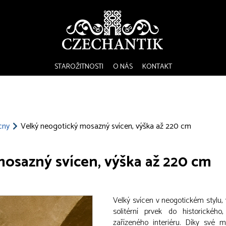
STAROŽITNOSTI
O NÁS
KONTAKT
ícny
Velký neogotický mosazný svícen, výška až 220 cm
osazný svícen, výška až 220 cm
Velký svícen v neogotickém stylu,
solitérní prvek do historickéh
zařízeného interiéru. Díky své