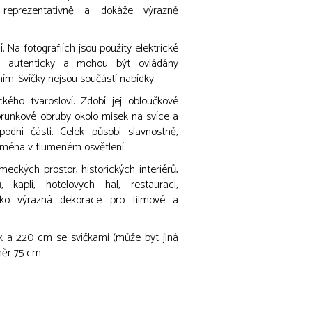
reprezentativně a dokáže výrazně
í. Na fotografiích jsou použity elektrické
mi autenticky a mohou být ovládány
. Svíčky nejsou součástí nabídky.
kého tvarosloví. Zdobí jej obloučkové
 korunkové obruby okolo misek na svíce a
podní části. Celek působí slavnostně,
ejména v tlumeném osvětlení.
meckých prostor, historických interiérů,
, kaplí, hotelových hal, restaurací,
ako výrazná dekorace pro filmové a
k a 220 cm se svíčkami (může být jíná
ůměr 75 cm