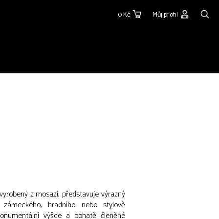
0 Kč
Můj profil
 vyrobený z mosazi, představuje výrazný
o, zámeckého, hradního nebo stylově
 monumentální výšce a bohatě členěné