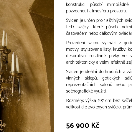
konstrukci působí mimořádně 
pozvednout atmosféru prostoru.
Svícen je určen pro 19 štíhlých svíc
LED svíčky, které působí vel
časovačem nebo dálkovým ovládáním
Provedení svícnu vychází z gotic
motivy, stylizované listy, kružby,
dekorativní rostlinné prvky ve s
architektonicky a velmi efektně z
Svícen je ideální do hradních a zá
vinných sklepů, gotických sálů
reprezentačních salonů nebo j
scénografické využití.
Rozměry: výška 197 cm bez svíče
velikost dle zvolených svíček), pr
56 900 Kč