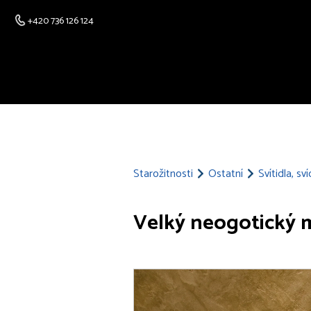
+420 736 126 124
Starožitnosti
Ostatní
Svítidla, sv
Velký neogotický m