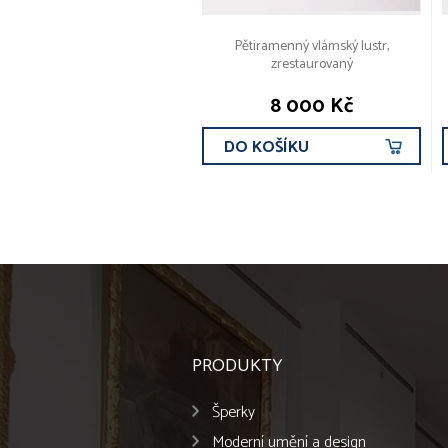
Pětiramenný vlámský lustr,
zrestaurovaný
8 000 Kč
DO KOŠÍKU
PRODUKTY
Šperky
Moderní umění a design