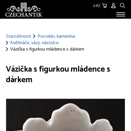
0 Kč
STAROŽITNOSTI
O NÁS
Starožitnosti
Porcelán, kamenina
Květináče, vázy, nástolce
KONTAKT
Vázička s figurkou mládence s dárkem
Vázička s figurkou mládence s
dárkem