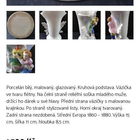
Porcelán bílý, malovaný, glazovaný. Kruhová podstava. Vázička
ve tvaru flétny. Na čelní straně reliéfní soška mladého muže,
držící ho dárek u své hlavy. Přední strana vázičky s malovanou
krajinkou. Po straně stylizované listy. Horní okraj tvarovaný.
Zadní strana nezdobená. Střední Evropa 1860 – 1880. Výška 15
cm, šířka 11 cm, hloubka 8,5 cm.