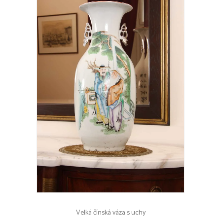
Velká čínská váza s uchy