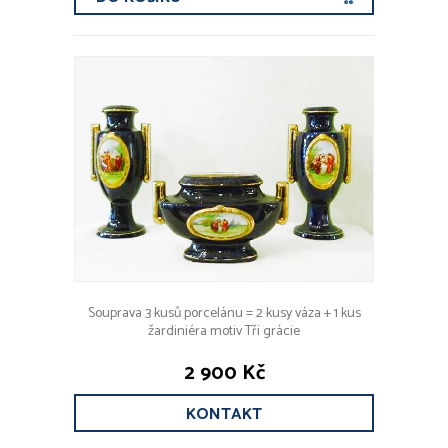
Souprava 3 kusů porcelánu = 2 kusy váza + 1 kus
žardiniéra motiv Tři grácie
2 900 Kč
KONTAKT