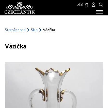
0 Kč
STAROŽITNOSTI
O NÁS
Starožitnosti
Sklo
Vázička
KONTAKT
Vázička