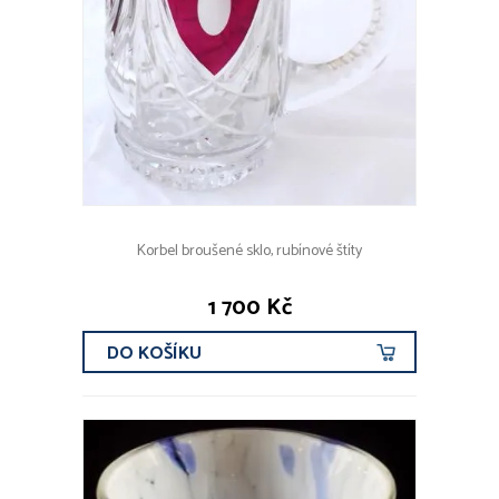
Korbel broušené sklo, rubínové štíty
1 700 Kč
DO KOŠÍKU