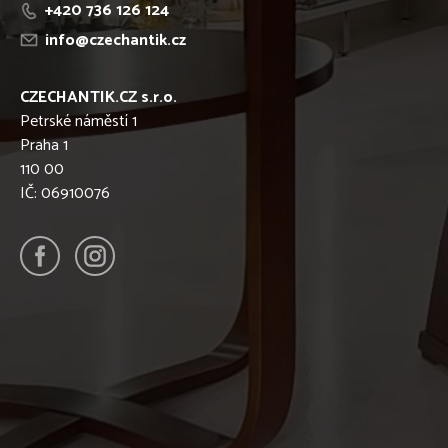
+420 736 126 124
info@czechantik.cz
CZECHANTIK.CZ s.r.o.
Petrské náměstí 1
Praha 1
110 00
IČ: 06910076