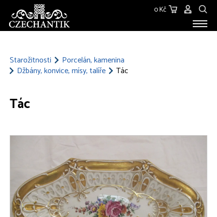
0 Kč
STAROŽITNOSTI
O NÁS
Starožitnosti
Porcelán, kamenina
Džbány, konvice, mísy, talíře
Tác
KONTAKT
Tác