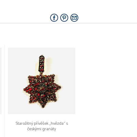
Starožitný přívěšek „hvězda“ s
českými granáty