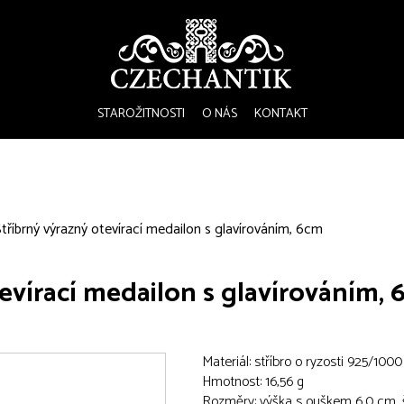
STAROŽITNOSTI
O NÁS
KONTAKT
tříbrný výrazný otevírací medailon s glavírováním, 6cm
tevírací medailon s glavírováním,
Materiál: stříbro o ryzosti 925/1000
Hmotnost: 16,56 g
Rozměry: výška s ouškem 6,0 cm, š