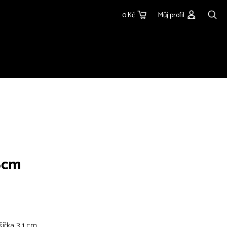
0 Kč
Můj profil
 6cm
ířka 3,1 cm