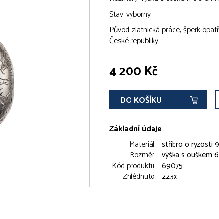
Stav: výborný
Původ: zlatnická práce, šperk op
České republiky
4 200 Kč
DO KOŠÍKU
Základní údaje
Materiál
stříbro o ryzosti
Rozměr
výška s ouškem 6,
Kód produktu
69075
Zhlédnuto
223x