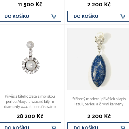
11 500 Kč
2 200 Kč
DO KOŠÍKU
DO KOŠÍKU
Přívěs z bílého zlata s mořskou
Stříbrný moderní přívěšek s lapis
perlou Akoya a vzácně bílými
lazuli, perlou a čirými kameny
diamanty 0,74 ct– certifikováno
28 200 Kč
2 200 Kč
DO KOŠÍKU
DO KOŠÍKU