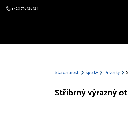
+420 736 126 124
Starožitnosti
Šperky
Přívěsky
S
Stříbrný výrazný o