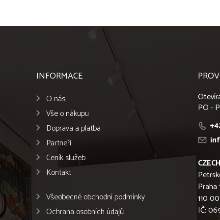
INFORMACE
PROV
Otevír
O nás
PO - P
Vše o nákupu
+4
Doprava a platba
in
Partneři
Ceník služeb
CZECH
Kontakt
Petrsk
Praha 
Všeobecné obchodní podmínky
110 00
IČ: 0
Ochrana osobních údajů