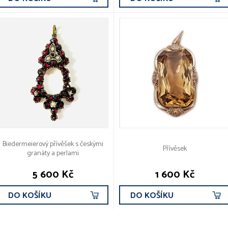
Biedermeierový přívěšek s českými
Přívěsek
granáty a perlami
5 600 Kč
1 600 Kč
DO KOŠÍKU
DO KOŠÍKU