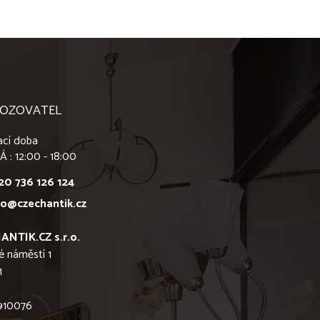
OZOVATEL
ací doba
Á : 12:00 - 18:00
20 736 126 124
fo@czechantik.cz
ANTIK.CZ s.r.o.
é náměstí 1
1
6910076