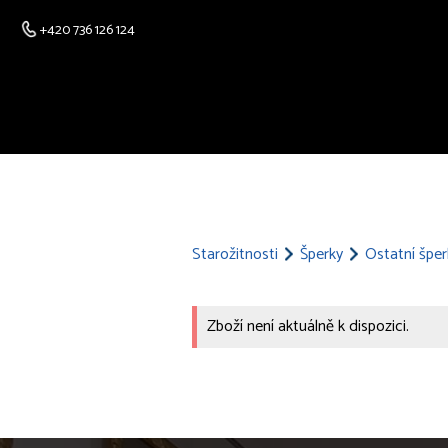
+420 736 126 124
Starožitnosti
Šperky
Ostatní šper
Zboží není aktuálně k dispozici.