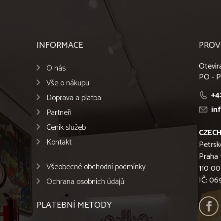
INFORMACE
PROV
Otevír
O nás
PO - P
Vše o nákupu
+4
Doprava a platba
in
Partneři
Ceník služeb
CZECH
Kontakt
Petrsk
Praha 
Všeobecné obchodní podmínky
110 00
IČ: 0
Ochrana osobních údajů
PLATEBNÍ METODY