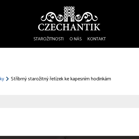
STAROŽITNOSTI
O NÁS
KONTAKT
ky
Stříbrný starožitný řetízek ke kapesním hodinkám