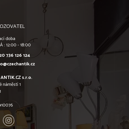
OZOVATEL
ací doba
Á : 12:00 - 18:00
20 736 126 124
fo@czechantik.cz
ANTIK.CZ s.r.o.
é náměstí 1
1
6910076