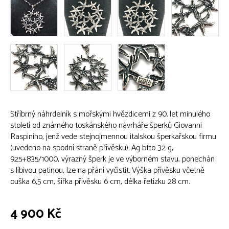
Stříbrný náhrdelník s mořskými hvězdicemi z 90. let minulého
století od známého toskánského návrháře šperků Giovanni
Raspiniho, jenž vede stejnojmennou italskou šperkařskou firmu
(uvedeno na spodní straně přívěsku). Ag btto 32 g,
925+835/1000, výrazný šperk je ve výborném stavu, ponechán
s líbivou patinou, lze na přání vyčistit. Výška přívěsku včetně
ouška 6,5 cm, šířka přívěsku 6 cm, délka řetízku 28 cm.
4 900 Kč