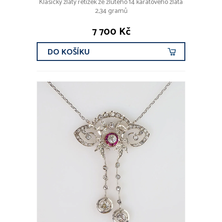
Klasický zlatý řetízek ze žlutého 14 karátového zlata
2,34 gramů
7 700 Kč
DO KOŠÍKU