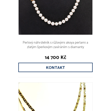
Perlový náhrdelník s růžovými akoya perlami a
zlatým šperkovým zavíráním s diamanty
14 700 Kč
KONTAKT