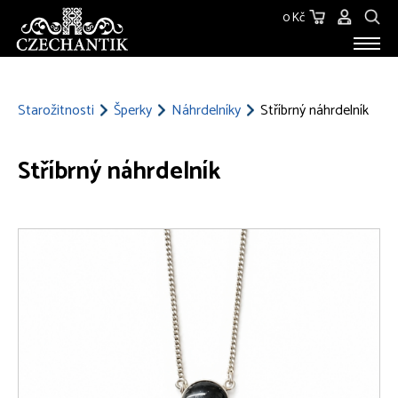
0 Kč
STAROŽITNOSTI
O NÁS
Starožitnosti
Šperky
Náhrdelníky
Stříbrný náhrdelník
KONTAKT
Stříbrný náhrdelník