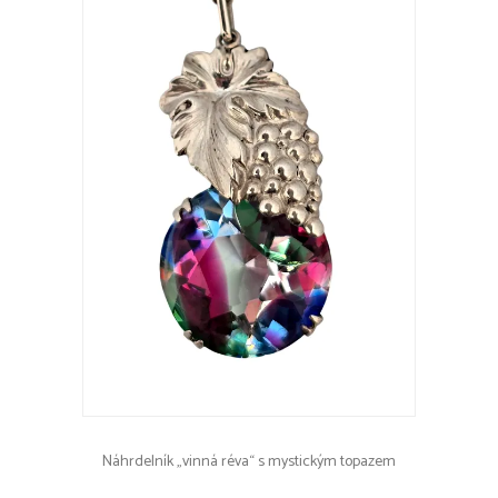
Náhrdelník „vinná réva“ s mystickým topazem