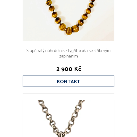
Stupňovitý náhrdelník z tygřího oka se stříbrným
zapínáním
2 900 Kč
KONTAKT