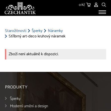
0 Kč
STAROŽITNOSTI
O NÁS
Starožitnosti
Šperky
Náramky
Stříbrný art-deco kruhový náramek
KONTAKT
Zboží není aktuálně k dispozici.
PRODUKTY
Šperky
Moderní umění a design