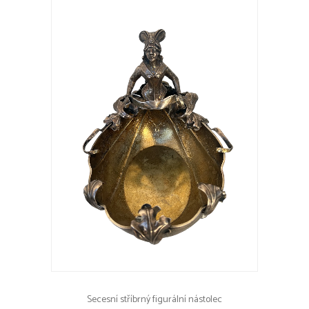
Secesní stříbrný figurální nástolec