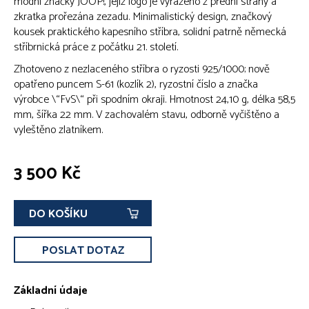
módní značky JOOP!, jejíž logo je vyraženo z přední strany a
zkratka prořezána zezadu. Minimalistický design, značkový
kousek praktického kapesního stříbra, solidní patrně německá
stříbrnická práce z počátku 21. století.
Zhotoveno z nezlaceného stříbra o ryzosti 925/1000; nově
opatřeno puncem S-61 (kozlík 2), ryzostní číslo a značka
výrobce \“FvS\“ při spodním okraji. Hmotnost 24,10 g, délka 58,5
mm, šířka 22 mm. V zachovalém stavu, odborně vyčištěno a
vyleštěno zlatníkem.
3 500 Kč
DO KOŠÍKU
POSLAT DOTAZ
Základní údaje