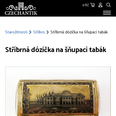
0 Kč
STAROŽITNOSTI
O NÁS
Starožitnosti
Stříbro
Stříbrná dózíčka na šňupací tabák
KONTAKT
Stříbrná dózíčka na šňupací tabák