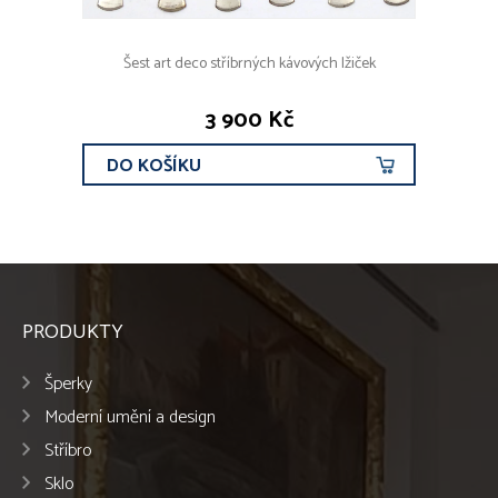
Šest art deco stříbrných kávových lžiček
3 900 Kč
DO KOŠÍKU
PRODUKTY
Šperky
Moderní umění a design
Stříbro
Sklo