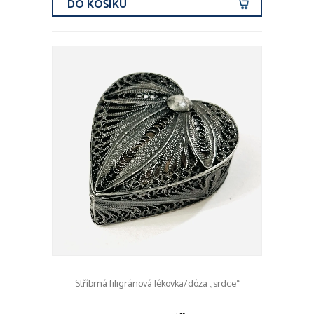
DO KOŠÍKU
Stříbrná filigránová lékovka/dóza „srdce“