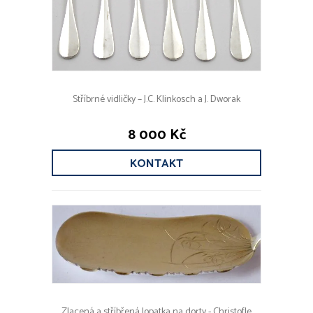
Stříbrné vidličky – J.C. Klinkosch a J. Dworak
8 000 Kč
KONTAKT
Zlacená a stříbřená lopatka na dorty - Christofle