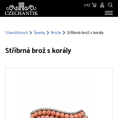
0 Kč
STAROŽITNOSTI
O NÁS
Starožitnosti
Šperky
Brože
Stříbrná brož s korály
KONTAKT
Stříbrná brož s korály