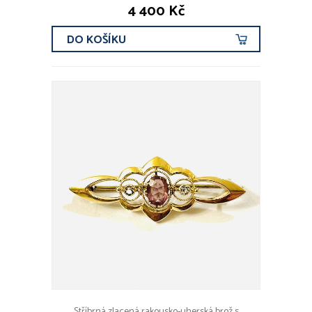
4 400 Kč
DO KOŠÍKU
Stříbrná zlacená rakousko-uherská brož s