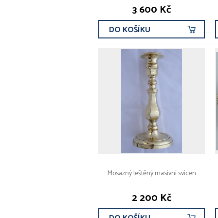
3 600 Kč
DO KOŠÍKU
Mosazný leštěný masivní svícen
2 200 Kč