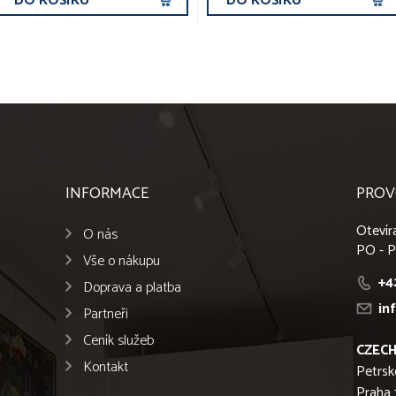
DO KOŠÍKU
DO KOŠÍKU
INFORMACE
PROV
Otevír
O nás
PO - P
Vše o nákupu
+4
Doprava a platba
in
Partneři
Ceník služeb
CZECH
Kontakt
Petrsk
Praha 