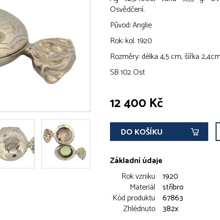
Osvědčení.
Původ: Anglie
Rok: kol. 1920
Rozměry: délka 4,5 cm, šířka 2,4c
SB 102 Ost
12 400 Kč
DO KOŠÍKU
Základní údaje
Rok vzniku
1920
Materiál
stříbro
Kód produktu
67863
Zhlédnuto
382x