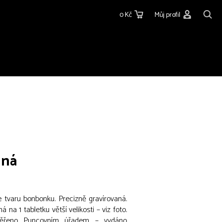
0 Kč
Můj profil
aná
e tvaru bonbonku. Precizně gravírovaná.
á na 1 tabletku větší velikosti – viz foto.
věřeno Puncovním úřadem – vydáno