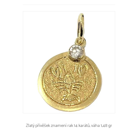
Zlatý přívěšek znamení rak 14 karátů, váha 1,48 gr