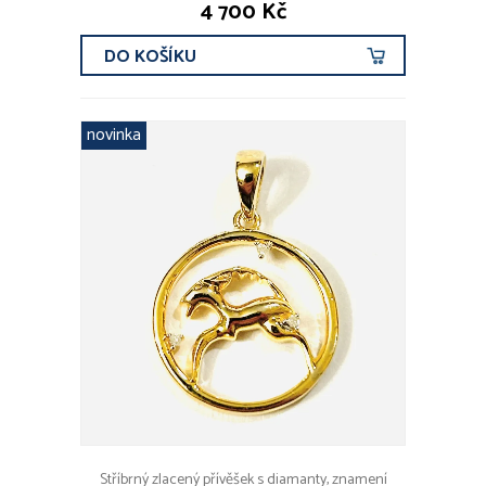
4 700 Kč
DO KOŠÍKU
novinka
Stříbrný zlacený přívěšek s diamanty, znamení