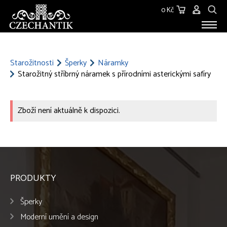
0 Kč
STAROŽITNOSTI
O NÁS
Starožitnosti
Šperky
Náramky
Starožitný stříbrný náramek s přírodními asterickými safíry
KONTAKT
Zboží není aktuálně k dispozici.
PRODUKTY
Šperky
Moderní umění a design