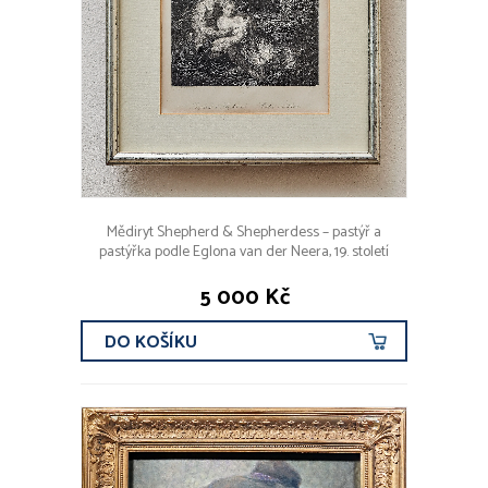
Mědiryt Shepherd & Shepherdess – pastýř a
pastýřka podle Eglona van der Neera, 19. století
5 000 Kč
DO KOŠÍKU