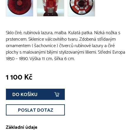
Sklo čiré, rubínová lazura, malba. Kulatá patka. Nízká nožka s
prstencem. Sklenice válcovitého tvaru. Zdobená střídavým
ornamentem ( šachovnice ) čtverců rubínové lazury a čiré
plochy s malovanými bílými stylizovanými liliemi. Střední Evropa
1850 – 1890. Výška 11 cm, šířka 6 cm.
1 100 Kč
DO KOŠÍKU
POSLAT DOTAZ
Základní údaje