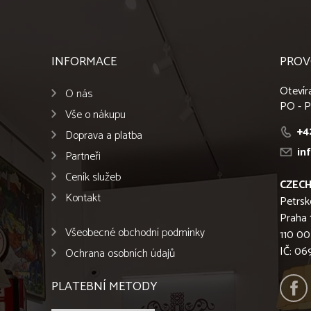
INFORMACE
PROV
Otevír
O nás
PO - P
Vše o nákupu
+4
Doprava a platba
in
Partneři
Ceník služeb
CZECH
Kontakt
Petrsk
Praha 
Všeobecné obchodní podmínky
110 00
IČ: 0
Ochrana osobních údajů
PLATEBNÍ METODY