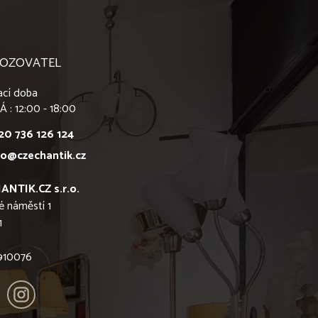
OZOVATEL
ací doba
Á : 12:00 - 18:00
20 736 126 124
fo@czechantik.cz
ANTIK.CZ s.r.o.
é náměstí 1
1
6910076