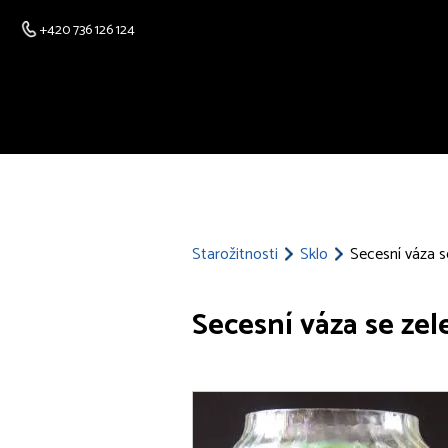
+420 736 126 124
Starožitnosti
Sklo
Secesní váza s
Secesní váza se ze