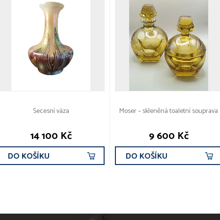
Secesní váza
Moser – skleněná toaletní souprava
14 100 Kč
9 600 Kč
DO KOŠÍKU
DO KOŠÍKU