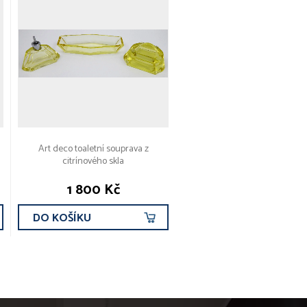
Art deco toaletní souprava z
citrínového skla
1 800 Kč
DO KOŠÍKU