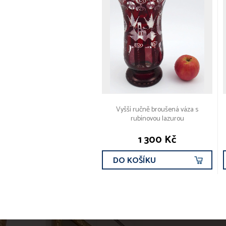
Vyšší ručně broušená váza s
rubínovou lazurou
1 300 Kč
DO KOŠÍKU