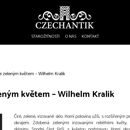
STAROŽITNOSTI
O NÁS
KONTAKT
e zeleným květem – Wilhelm Kralik
leným květem – Wilhelm Kralik
Čiré, zelené, irizované sklo. Horní polovina užší, s rozšířeným 
okrajem. Zdobená zelenými irizovanými reliéfními květy,
skloviny. Spodní část širší, s kulatou podstavou. Horní okra