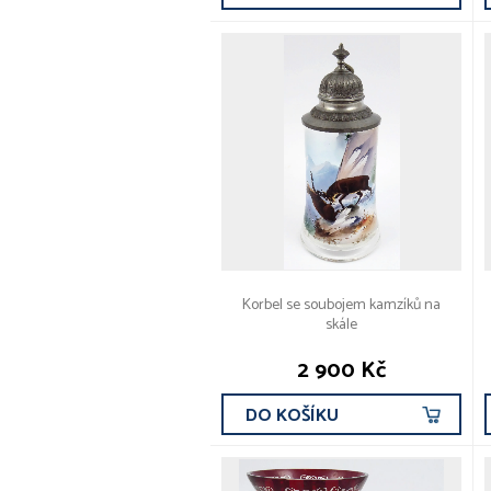
Korbel se soubojem kamzíků na
skále
2 900 Kč
DO KOŠÍKU