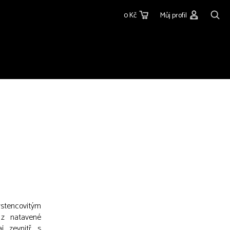
0 Kč
Můj profil
prstencovitým
 z natavené
j, zevnitř, s