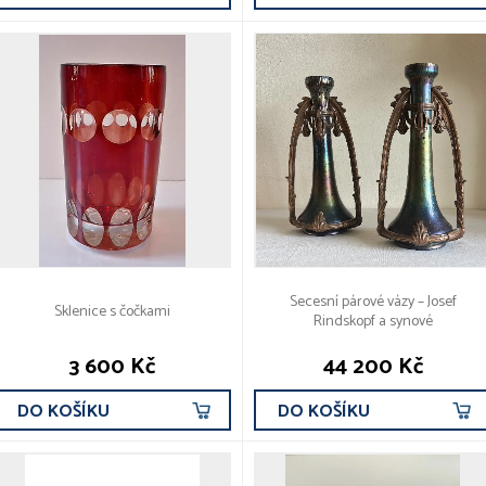
Secesní párové vázy – Josef
Sklenice s čočkami
Rindskopf a synové
3 600 Kč
44 200 Kč
DO KOŠÍKU
DO KOŠÍKU