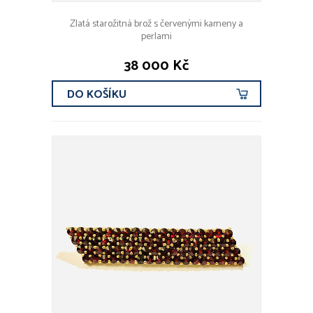
Zlatá starožitná brož s červenými kameny a
perlami
38 000 Kč
DO KOŠÍKU