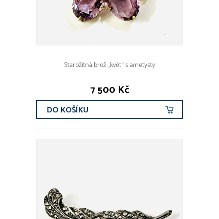
Starožitná brož „květ“ s ametysty
7 500 Kč
DO KOŠÍKU