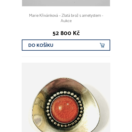
Marie Křivánková – Zlatá brož s ametystem -
Aukce
52 800 Kč
DO KOŠÍKU