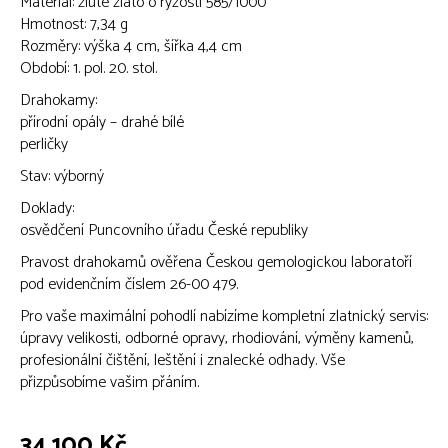
Materiál: žluté zlato o ryzosti 585/1000
Hmotnost: 7,34 g
Rozměry: výška 4 cm, šířka 4,4 cm
Období: 1. pol. 20. stol.
Drahokamy:
přírodní opály – drahé bílé
perličky
Stav: výborný
Doklady:
osvědčení Puncovního úřadu České republiky
Pravost drahokamů ověřena Českou gemologickou laboratoří
pod evidenčním číslem 26-00 479.
Pro vaše maximální pohodlí nabízíme kompletní zlatnický servis:
úpravy velikosti, odborné opravy, rhodiování, výměny kamenů,
profesionální čištění, leštění i znalecké odhady. Vše
přizpůsobíme vašim přáním.
34 100 Kč