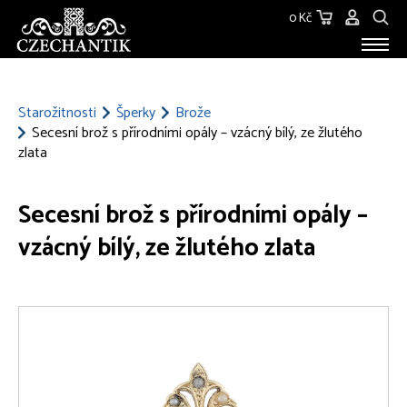
0 Kč
STAROŽITNOSTI
O NÁS
Starožitnosti
Šperky
Brože
Secesní brož s přírodními opály – vzácný bílý, ze žlutého
KONTAKT
zlata
Secesní brož s přírodními opály –
vzácný bílý, ze žlutého zlata