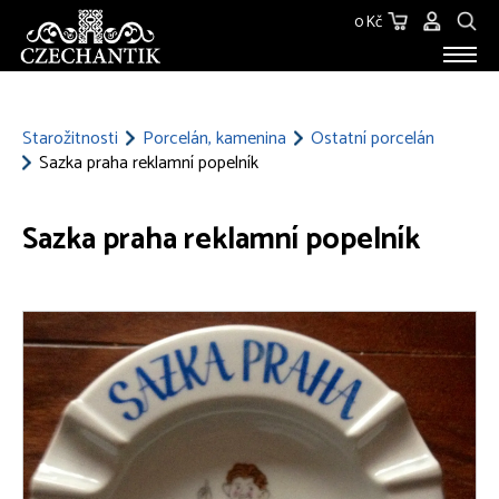
0 Kč
STAROŽITNOSTI
O NÁS
Starožitnosti
Porcelán, kamenina
Ostatní porcelán
Sazka praha reklamní popelník
KONTAKT
Sazka praha reklamní popelník