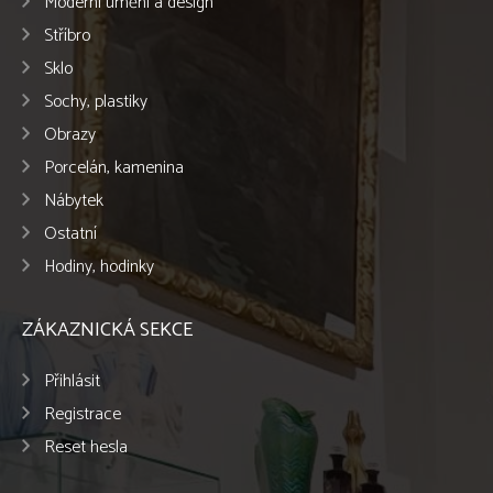
Moderní umění a design
Stříbro
Sklo
Sochy, plastiky
Obrazy
Porcelán, kamenina
Nábytek
Ostatní
Hodiny, hodinky
ZÁKAZNICKÁ SEKCE
Přihlásit
Registrace
Reset hesla