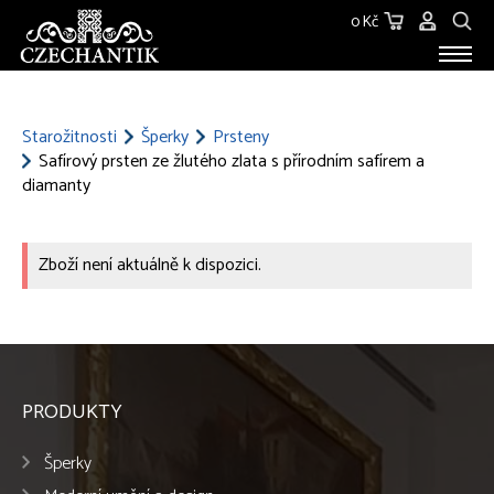
0 Kč
STAROŽITNOSTI
O NÁS
Starožitnosti
Šperky
Prsteny
Safírový prsten ze žlutého zlata s přírodním safírem a
KONTAKT
diamanty
Zboží není aktuálně k dispozici.
PRODUKTY
Šperky