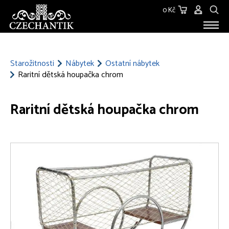
0 Kč
STAROŽITNOSTI
O NÁS
Starožitnosti
Nábytek
Ostatní nábytek
Raritní dětská houpačka chrom
KONTAKT
Raritní dětská houpačka chrom