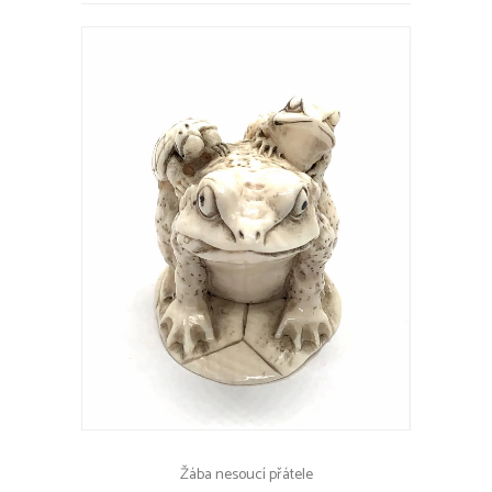
Žába nesoucí přátele