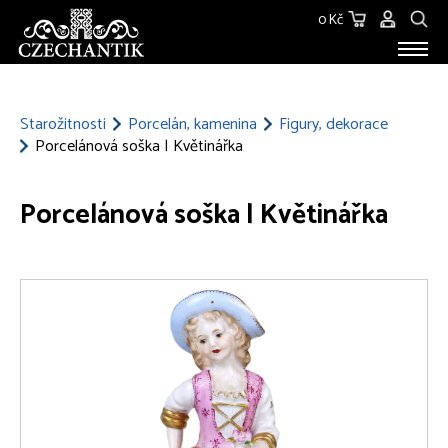
0 Kč
STAROŽITNOSTI
O NÁS
Starožitnosti
Porcelán, kamenina
Figury, dekorace
Porcelánová soška | Květinářka
KONTAKT
Porcelánová soška | Květinářka