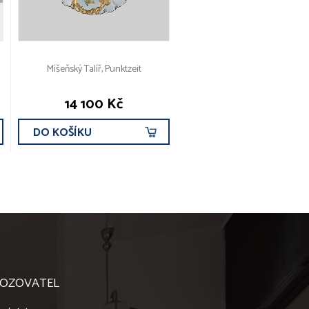
Míšeňský Talíř, Punktzeit
14 100 Kč
DO KOŠÍKU
OZOVATEL