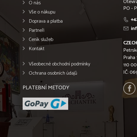
Otevír
O nás
PO - P
Vše o nákupu
+4
Doprava a platba
in
Partneři
Ceník služeb
CZECH
Kontakt
Petrsk
Praha 
Všeobecné obchodní podmínky
110 00
IČ: 0
Ochrana osobních údajů
PLATEBNÍ METODY