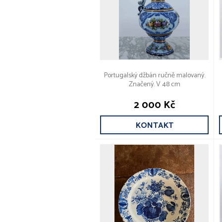
Portugalský džbán ručně malovaný.
Značený. V 48 cm
2 000 Kč
KONTAKT