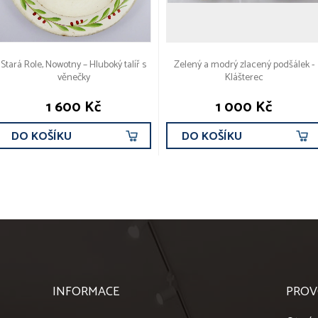
Stará Role, Nowotny – Hluboký talíř s
Zelený a modrý zlacený podšálek -
věnečky
Klášterec
1 600 Kč
1 000 Kč
DO KOŠÍKU
DO KOŠÍKU
INFORMACE
PROV