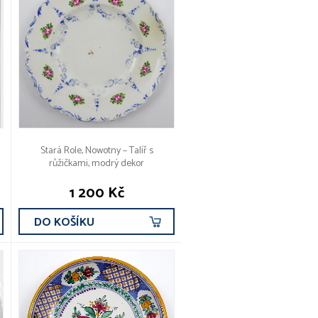
Stará Role, Nowotny – Talíř s
růžičkami, modrý dekor
1 200 Kč
DO KOŠÍKU