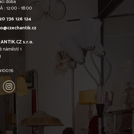
ací doba
Á : 12:00 - 18:00
20 736 126 124
fo@czechantik.cz
ANTIK.CZ s.r.o.
é náměstí 1
1
6910076