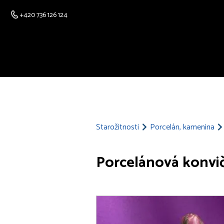
+420 736 126 124
Starožitnosti
Porcelán, kamenina
Porcelánová konvi