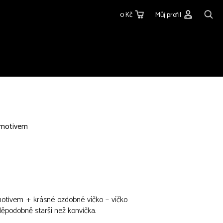
0 Kč
Můj profil
 motivem
otivem + krásné ozdobné víčko – víčko
vděpodobně starší než konvička.