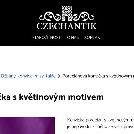
STAROŽITNOSTI
O NÁS
KONTAKT
Džbány, konvice, mísy, talíře
Porcelánová konvička s květinovým
čka s květinovým motivem
Konvička porcelán s květinovým m
je nepůvodní z jiného servisu, pra