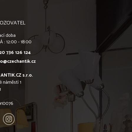
OZOVATEL
ací doba
Á : 12:00 - 18:00
20 736 126 124
fo@czechantik.cz
ANTIK.CZ s.r.o.
é náměstí 1
1
6910076