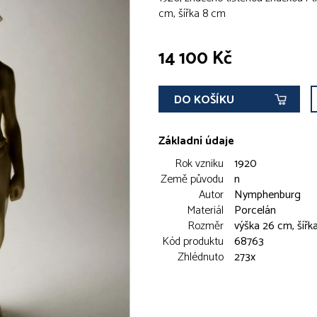
cm, šířka 8 cm
14 100 Kč
DO KOŠÍKU
Základní údaje
Rok vzniku
1920
Země původu
n
Autor
Nymphenburg
Materiál
Porcelán
Rozměr
výška 26 cm, šířk
Kód produktu
68763
Zhlédnuto
273x