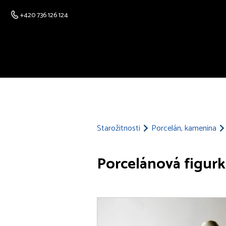
+420 736 126 124
Starožitnosti
Porcelán, kamenina
Porcelánová figur