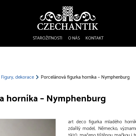
STAROŽITNOSTI
O NÁS
KONTAKT
Figury, dekorace
Porcelánová figurka horníka – Nymphenburg
ka horníka – Nymphenburg
art deco figurka mladého horník
zdařilý model, Německo, význam
1920, značeno tištěnou značkou i t