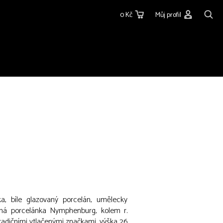
0 Kč
Můj profil
a, bíle glazovaný porcelán, umělecky
ná porcelánka Nymphenburg, kolem r.
radičními vtlačenými značkami, výška 26