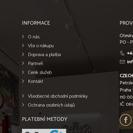
INFORMACE
PROV
Otevír
O nás
PO - P
Vše o nákupu
+4
Doprava a platba
in
Partneři
Ceník služeb
CZECH
Kontakt
Petrsk
Praha 
Všeobecné obchodní podmínky
110 00
IČ: 0
Ochrana osobních údajů
PLATEBNÍ METODY