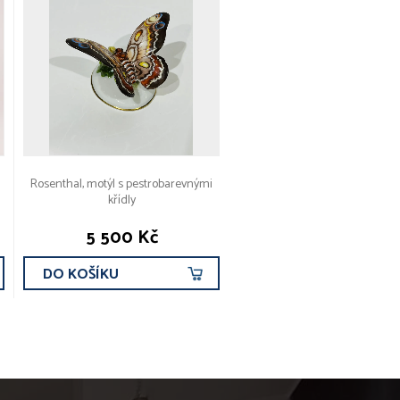
Rosenthal, motýl s pestrobarevnými
křídly
5 500 Kč
DO KOŠÍKU