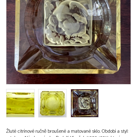
Žluté citrínové ručně broušené a matované sklo. Období a styl: