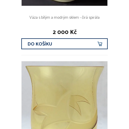
Váza s bílým a modrým sklem - čirá spirála
2 000 Kč
DO KOŠÍKU