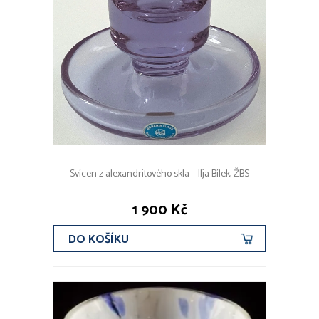
Svícen z alexandritového skla – Ilja Bílek, ŽBS
1 900 Kč
DO KOŠÍKU