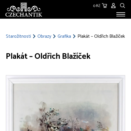
0 Kč
STAROŽITNOSTI
O NÁS
Starožitnosti
Obrazy
Grafika
Plakát – Oldřich Blažíček
KONTAKT
Plakát – Oldřich Blažíček