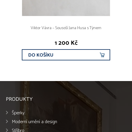
Viktor Vávra – Sousoší Jana Husa s Týnem
1 200 Kč
DO KOŠÍKU
PRODUKTY
Šperky
Moderní umění a design
Stříbro