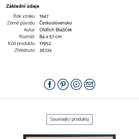
Základní údaje
Rok vzniku
1947
Země původu
Československo
Autor
Oldřich Blažíček
Rozměr
84 x 57 cm
Kód produktu
17952
Zhlédnuto
3672x
Související produkty