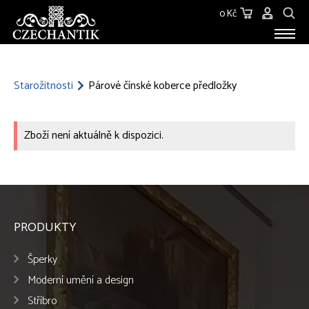
0 Kč
STAROŽITNOSTI
O NÁS
Starožitnosti
Párové čínské koberce předložky
KONTAKT
Zboží není aktuálně k dispozici.
PRODUKTY
Šperky
Moderní umění a design
Stříbro