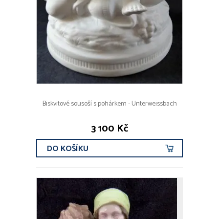
Biskvitové sousoší s pohárkem - Unterweissbach
3 100 Kč
DO KOŠÍKU