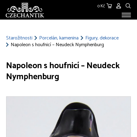
0 Kč
STAROŽITNOSTI
O NÁS
Starožitnosti
Porcelán, kamenina
Figury, dekorace
Napoleon s houfnicí – Neudeck Nymphenburg
KONTAKT
Napoleon s houfnicí – Neudeck
Nymphenburg