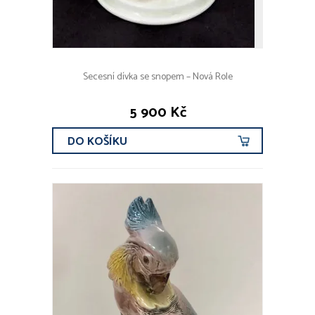
Secesní dívka se snopem – Nová Role
5 900 Kč
DO KOŠÍKU