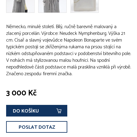
Německo, minulé století. Bílý, ručně barevně malovaný a
zlacený porcelán. Výrobce: Neudeck Nymphenburg. Výška 21
cm. Císař a slavný vojevůdce Napoleon Bonaparte ve svém
typickém postoji se zkříženýma rukama na prsou stojící na
nízkém odstupňovaném podstavci v podobenství bitevního pole.
V nohách má stylizovanou malou houfnici. Na spodní
nepodhledové části podstavce malá prasklina vzniklá při výrobě.
Značeno zespodu: firemní značka.
3 000 Kč
DO KOŠÍKU
POSLAT DOTAZ