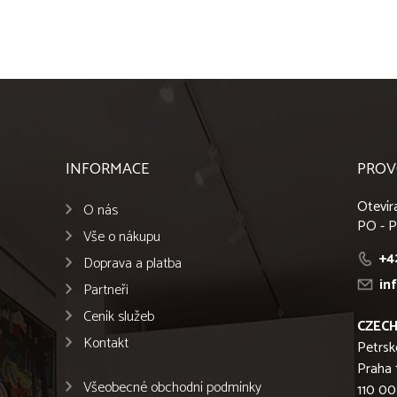
INFORMACE
PROV
Otevír
O nás
PO - P
Vše o nákupu
+4
Doprava a platba
in
Partneři
Ceník služeb
CZECH
Kontakt
Petrsk
Praha 
Všeobecné obchodní podmínky
110 00