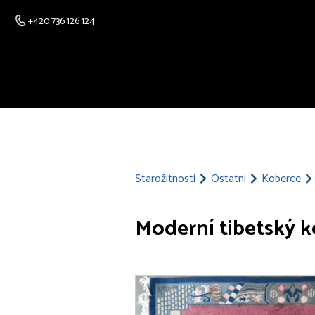
+420 736 126 124
Starožitnosti
Ostatní
Koberce
Moderní tibetský k