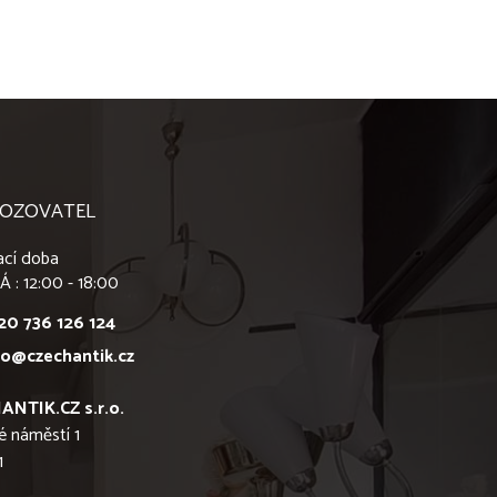
OZOVATEL
ací doba
Á : 12:00 - 18:00
20 736 126 124
fo@czechantik.cz
ANTIK.CZ s.r.o.
é náměstí 1
1