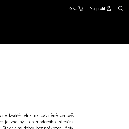
0 Kč
Můj profil
né kvalitě. Vlna na bavlněné osnově.
c je vhodný i do moderního interiéru.
Stav: velmi dobrý, bez poškození, čistý.