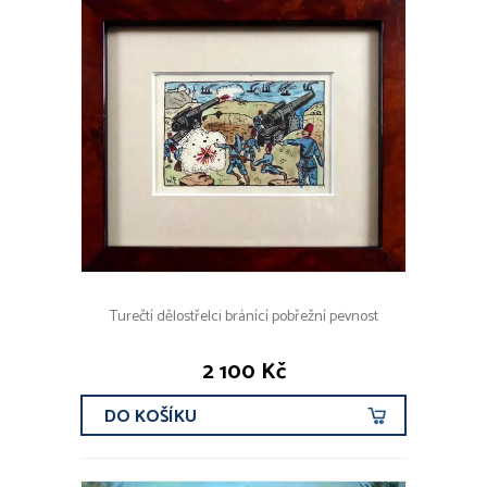
Turečtí dělostřelci bránící pobřežní pevnost
2 100 Kč
DO KOŠÍKU