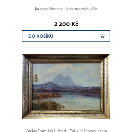
Jaroslav Moucha – Malostranské věže
2 200 Kč
DO KOŠÍKU
Václav František Ulšmíd – Září u Máchova jezera