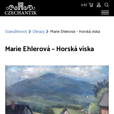
0 Kč
STAROŽITNOSTI
O NÁS
Starožitnosti
Obrazy
Marie Ehlerová – Horská víska
KONTAKT
Marie Ehlerová – Horská víska