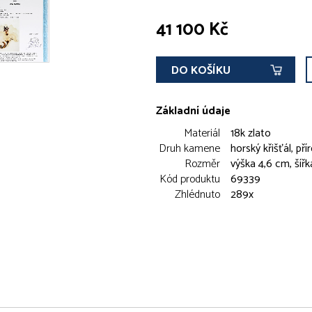
41 100 Kč
DO KOŠÍKU
Základní údaje
Materiál
18k zlato
Druh kamene
horský křišťál, př
Rozměr
výška 4,6 cm, šířk
Kód produktu
69339
Zhlédnuto
289x