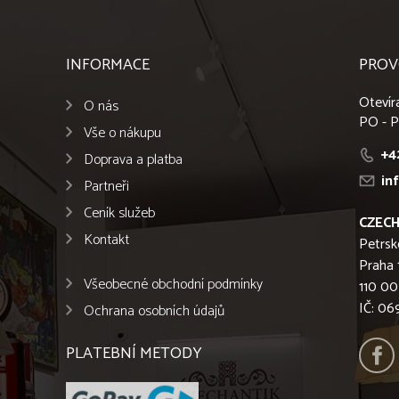
INFORMACE
PROV
Otevír
O nás
PO - P
Vše o nákupu
+4
Doprava a platba
in
Partneři
Ceník služeb
CZECH
Kontakt
Petrsk
Praha 
Všeobecné obchodní podmínky
110 00
IČ: 0
Ochrana osobních údajů
PLATEBNÍ METODY