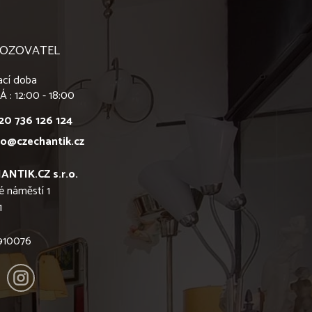
OZOVATEL
ací doba
Á : 12:00 - 18:00
20 736 126 124
fo@czechantik.cz
ANTIK.CZ s.r.o.
é náměstí 1
1
6910076