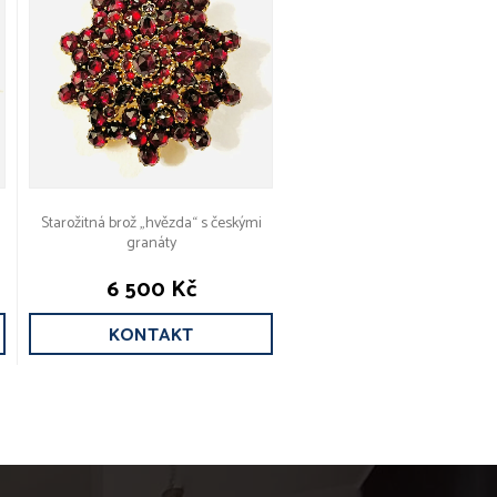
Starožitná brož „hvězda“ s českými
granáty
6 500 Kč
KONTAKT