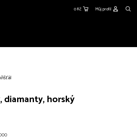
0 Kč
Můj profil
řišťál
, diamanty, horský
1000