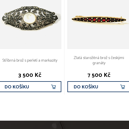
Zlatá starožitná brož s českými
Stříbrná brož s perletí a markazity
granáty
3 500 Kč
7 500 Kč
DO KOŠÍKU
DO KOŠÍKU