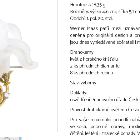
Hmotnost: 18,35 g
Rozměry: výška 4,6 cm, šířka 5,1 c
Období: 1. pol. 20. stol.
Werner Maas patří mezi uznávané
ceněna pro originální design a pre
jsou dnes vyhledávané sběrateli i m
Drahokamy:
květ z horského křišťálu
2 ks přírodních diamantu
8 ks přírodních rubínu
Stav: výborný
Doklady:
osvědčení Puncovního úřadu České
Pravost drahokamů ověřena Českou
Pro vaše maximální pohodlí nabíz
velikosti, odborné opravy, rhod
čištění, leštění i znalecké odhady.