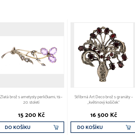
Zlatá brož s ametysty perličkami, 19.–
Stříbrná Art Deco brož s granáty –
20. století
„květinový košíček“
15 200 Kč
16 500 Kč
DO KOŠÍKU
DO KOŠÍKU