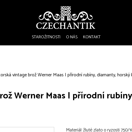
STAROŽITNOSTI
O NÁS
KONTAKT
orská vintage brož Werner Maas | přírodní rubíny, diamanty, horský k
rož Werner Maas | přírodní rubíny
Materiál: žluté zlato o ryzosti 750/