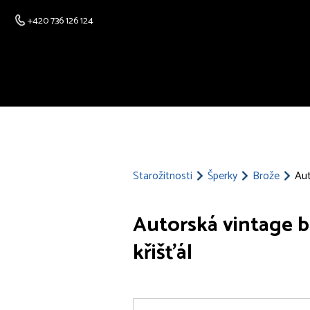
+420 736 126 124
Starožitnosti
Šperky
Brože
Aut
Autorská vintage b
křišťál