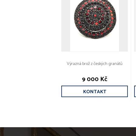
Výrazná brož z českých granátů
9 000 Kč
KONTAKT