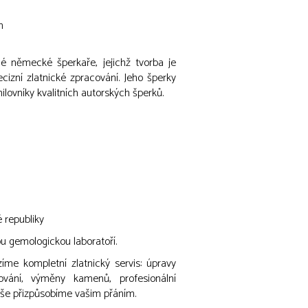
m
 německé šperkaře, jejichž tvorba je
cizní zlatnické zpracování. Jeho šperky
ilovníky kvalitních autorských šperků.
 republiky
 gemologickou laboratoří.
íme kompletní zlatnický servis: úpravy
iování, výměny kamenů, profesionální
 Vše přizpůsobíme vašim přáním.