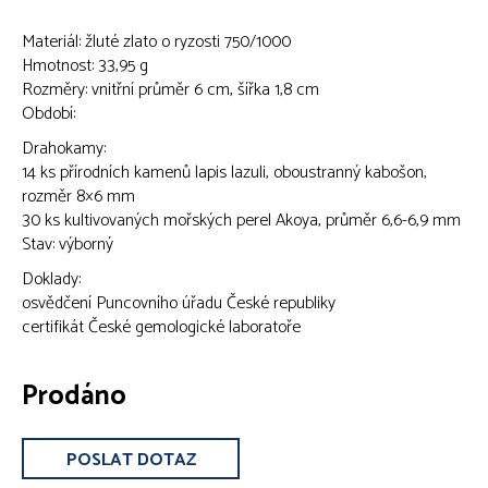
Materiál: žluté zlato o ryzosti 750/1000
Hmotnost: 33,95 g
Rozměry: vnitřní průměr 6 cm, šířka 1,8 cm
Období:
Drahokamy:
14 ks přírodních kamenů lapis lazuli, oboustranný kabošon,
rozměr 8×6 mm
30 ks kultivovaných mořských perel Akoya, průměr 6,6-6,9 mm
Stav: výborný
Doklady:
osvědčení Puncovního úřadu České republiky
certifikát České gemologické laboratoře
Prodáno
POSLAT DOTAZ