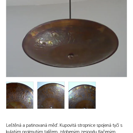
Leštěná a patinovaná měď. Kupovitá stropnice spojená tyčí s
kulatým projmutým talířem, zdobeným zespodu tlačeným