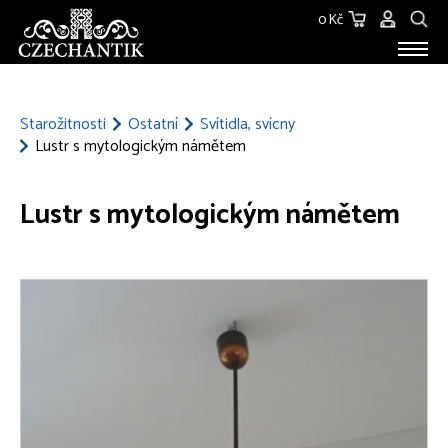
0 Kč
STAROŽITNOSTI
O NÁS
Starožitnosti
Ostatní
Svítidla, svícny
Lustr s mytologickým námětem
KONTAKT
Lustr s mytologickým námětem