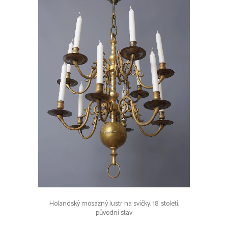
Holandský mosazný lustr na svíčky, 18. století,
původní stav