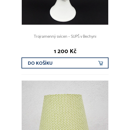
Trojramenný svícen – SUPŠ v Bechyni
1 200 Kč
DO KOŠÍKU