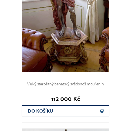
Velký starožitný benátský světlonoš mouřenín
112 000 Kč
DO KOŠÍKU