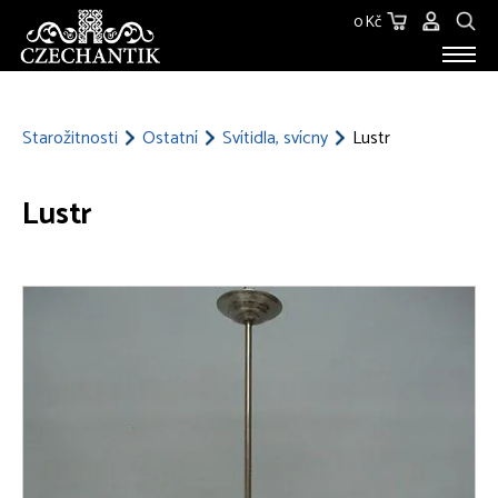
0 Kč
STAROŽITNOSTI
O NÁS
Starožitnosti
Ostatní
Svítidla, svícny
Lustr
KONTAKT
Lustr