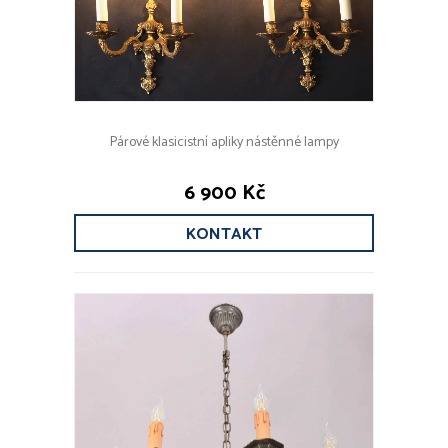
Párové klasicistní apliky nástěnné lampy
6 900 Kč
KONTAKT