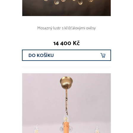
Mosazný lustr s křišťálovými ověsy
14 400 Kč
DO KOŠÍKU